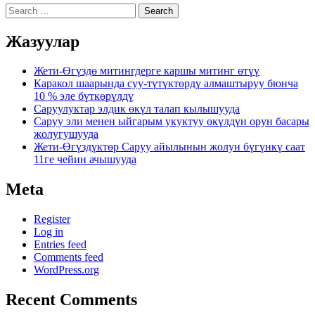
Search
Жазуулар
Жети-Өгүздө митингдерге каршы митинг өтүү
Каракол шаарында суу-түтүктөрдү алмаштыруу бюнча
10 % эле бүткөрүлдү
Саруулуктар элдик өкүл талап кылышууда
Саруу эли менен ыйгарым укуктуу өкүлдүн орун басары
жолугушууда
Жети-Өгүздүктөр Саруу айылынын жолун бүгүнкү саат
11ге чейин ачышууда
Meta
Register
Log in
Entries feed
Comments feed
WordPress.org
Recent Comments