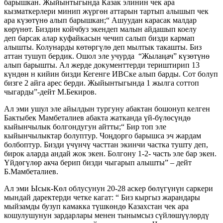
барышкан. Жыйынтыгында Казак элинин чек ара
кызматкерлери минип жүргөн аттарын тартып алышып чек
ара күзөтүнө алып барышкан;“ Ашуудан карасак малдар
көрүнөт. Биздин койчбуз экендеп малын айдашып коелу
деп барсак алар куфайкасын чечип салып бизди кармап
алышты. Колунарды көтөргүлө деп мылтык такашты. Биз
аттан тушуп бердик. Ошол эле учурда “Жылаңач” күзөтүнө
алып барышты. Ал жерде документтерди териштирип 13
күндөн н кийин бизди Кегенге ИВСке алып барды. Сот болуп
бизге 2 айга арес берди. Жыйынтыгында 1 жылга соттоп
чыгарды”-дейт М.Бекиров.
Ал эми ушул эле айылдын тургуну абактан бошонуп келген
Бактыбек Мамбеталиев абакта жатканда үй-бүлөсүндө
кыйынчылык болгондугун айтты;“ Бир топ эле
кыйынчылыктар болуптур. Чоңдорго барышса эч жардам
болбоптур. Бизди үчүнчү часттан экинчи частка тушту деп,
бирок аларда андай жок экен. Болгону 1-2- часть эле бар экен.
Үйдөгүлөр акча берип бизди чыгарып алышты” – дейт
Б.Мамбеталиев.
Ал эми Ысык-Көл облусунун 20-28 аскер бөлүгүнүн саркери
мындай даректерди четке кагат: “ Биз кыргыз жарандары
мыйзамды бузуп камакка түшкөндө Казахстан чек ара
кошулушунун зардарлары менен тынымсыз сүйлөшүүлөрдү