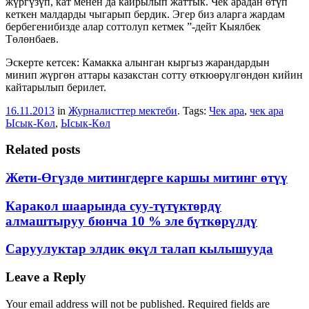
жүргүзүп, кат менен да кайрылып жаттык. Чек арадан өтүп
кеткен малдарды чыгарып бердик. Эгер биз аларга жардам
бербегенибизде алар соттолуп кетмек ”-дейт Кыялбек
Төлөнбаев.
Эскерте кетсек: Камакка алынган кыргыз жарандардын
минип жүргөн аттары казакстан сотту өткюөрүлгөндөн кийин
кайтарылып берилет.
16.11.2013
in
Журналисттер мектеби
. Tags:
Чек ара
,
чек ара
Ысык-Көл
,
Ысык-Көл
Related posts
Жети-Өгүздө митингдерге каршы митинг өтүү
Каракол шаарында суу-түтүктөрдү
алмаштыруу бюнча 10 % эле бүткөрүлдү
Саруулуктар элдик өкүл талап кылышууда
Post
Leave a Reply
navigation
Your email address will not be published.
Required fields are