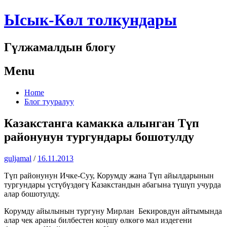
Ысык-Көл толкундары
Гүлжамалдын блогу
Menu
Skip
Home
to
Блог тууралуу
content
Казакстанга камакка алынган Түп
районунун тургундары бошотулду
guljamal
/
16.11.2013
Түп районунун Ичке-Суу, Корумду жана Түп айылдарынын
тургундары үстүбүздөгү Казакстандын абагына түшүп учурда
алар бошотулду.
Корумду айылынын тургуну Мирлан Бекировдун айтымында
алар чек араны билбестен коңшу өлкөгө мал издегени