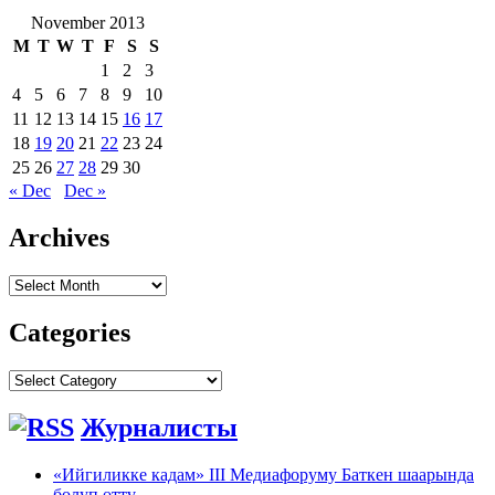
November 2013
M
T
W
T
F
S
S
1
2
3
4
5
6
7
8
9
10
11
12
13
14
15
16
17
18
19
20
21
22
23
24
25
26
27
28
29
30
« Dec
Dec »
Archives
Archives
Categories
Categories
Журналисты
«Ийгиликке кадам» III Медиафоруму Баткен шаарында
болуп өттү