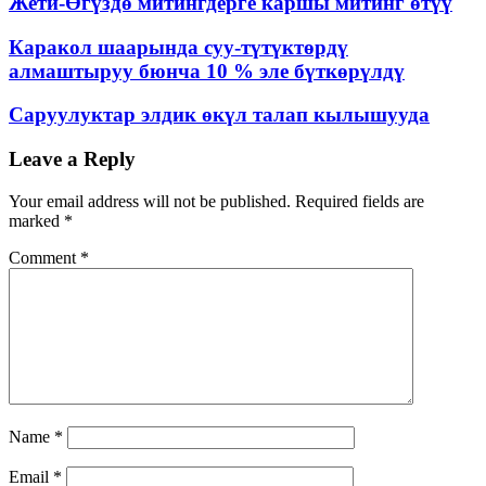
Жети-Өгүздө митингдерге каршы митинг өтүү
Каракол шаарында суу-түтүктөрдү
алмаштыруу бюнча 10 % эле бүткөрүлдү
Саруулуктар элдик өкүл талап кылышууда
Post
Leave a Reply
navigation
Your email address will not be published.
Required fields are
marked
*
Comment
*
Name
*
Email
*