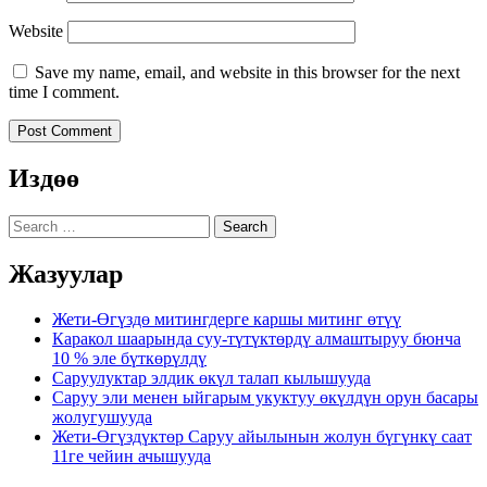
Website
Save my name, email, and website in this browser for the next
time I comment.
Издөө
Search
Жазуулар
Жети-Өгүздө митингдерге каршы митинг өтүү
Каракол шаарында суу-түтүктөрдү алмаштыруу бюнча
10 % эле бүткөрүлдү
Саруулуктар элдик өкүл талап кылышууда
Саруу эли менен ыйгарым укуктуу өкүлдүн орун басары
жолугушууда
Жети-Өгүздүктөр Саруу айылынын жолун бүгүнкү саат
11ге чейин ачышууда