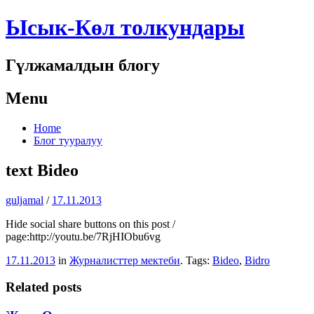
Ысык-Көл толкундары
Гүлжамалдын блогу
Menu
Skip
Home
to
Блог тууралуу
content
text Bideo
guljamal
/
17.11.2013
Hide social share buttons on this post /
page:http://youtu.be/7RjHIObu6vg
17.11.2013
in
Журналисттер мектеби
. Tags:
Bideo
,
Bidro
Related posts